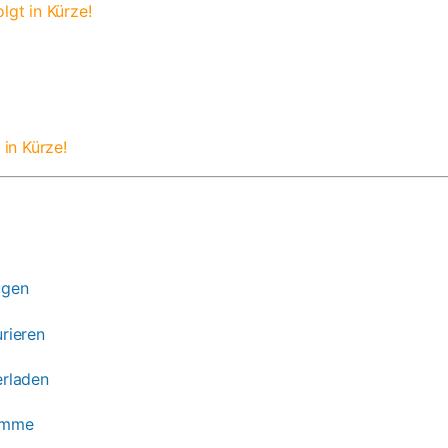
olgt in Kürze!
 in Kürze!
ügen
rieren
erladen
amme