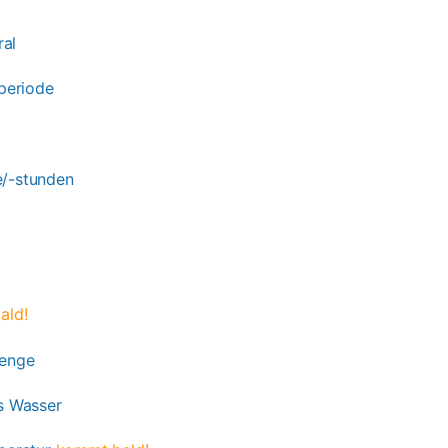
ral
periode
/-stunden
g
ald!
menge
s Wasser