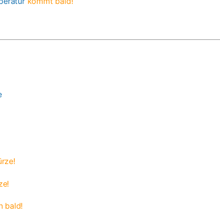
peratur
kommt bald!
e
ürze!
ze!
 bald!