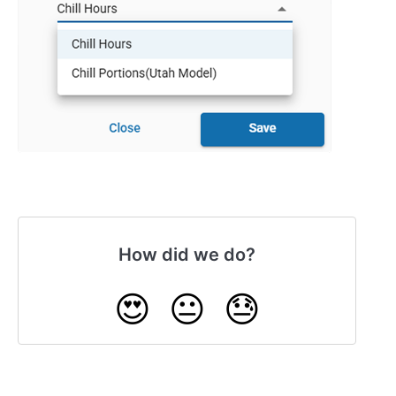
How did we do?
😍
😐
😓